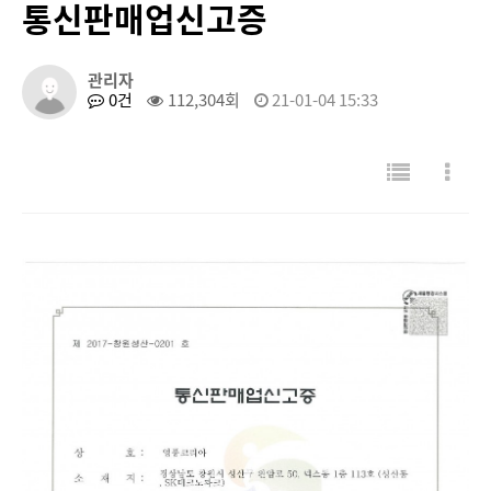
통신판매업신고증
관리자
0건
112,304회
21-01-04 15:33