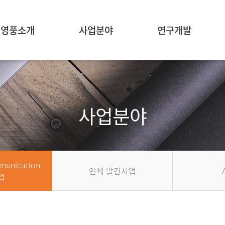
영풍소개
사업분야
연구개발
사업분야
munication
인쇄 발간사업
업