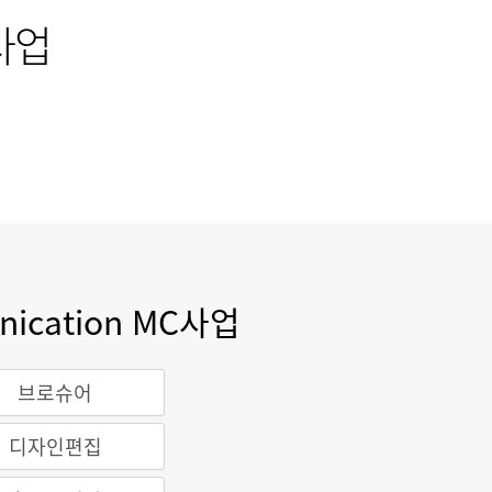
C사업
nication MC사업
브로슈어
디자인편집