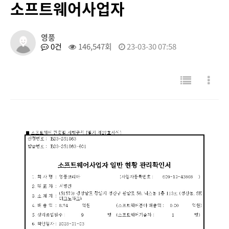
소프트웨어사업자
영풍
0건
146,547회
23-03-30 07:58