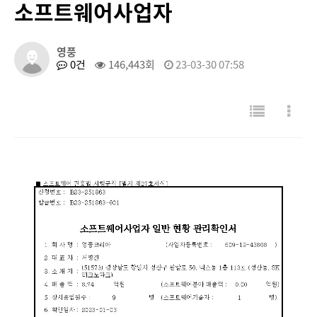
소프트웨어사업자
영풍
0건
146,443회
23-03-30 07:58