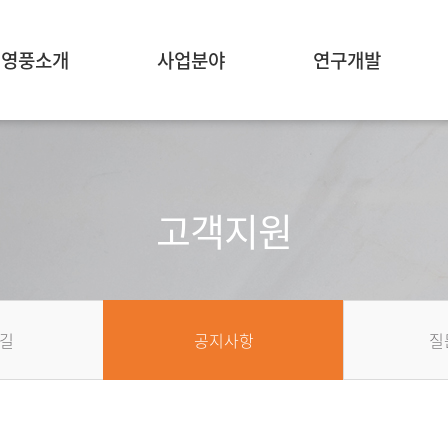
영풍소개
사업분야
연구개발
고객지원
길
공지사항
질