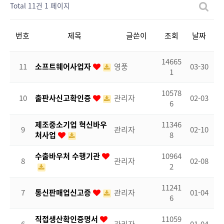
Total 11건
1 페이지
번호
제목
글쓴이
조회
날짜
14665
11
소프트웨어사업자
영풍
03-30
1
10578
10
출판사신고확인증
관리자
02-03
6
제조중소기업 혁신바우
11346
9
관리자
02-10
처사업
8
수출바우처 수행기관
10964
8
관리자
02-08
2
11241
7
통신판매업신고증
관리자
01-04
6
직접생산확인증명서
11059