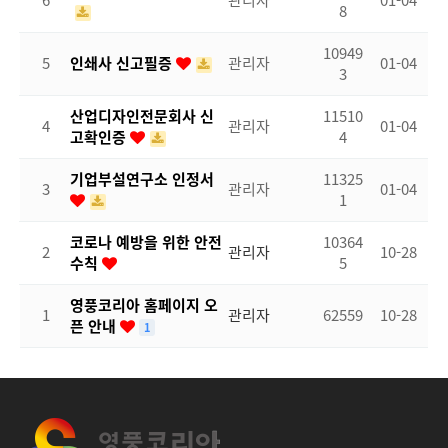
6
관리자
01-04
8
10949
5
인쇄사 신고필증
관리자
01-04
3
산업디자인전문회사 신
11510
4
관리자
01-04
고확인증
4
기업부설연구소 인정서
11325
3
관리자
01-04
1
코로나 예방을 위한 안전
10364
2
관리자
10-28
수칙
5
영풍코리아 홈페이지 오
1
관리자
62559
10-28
픈 안내
1