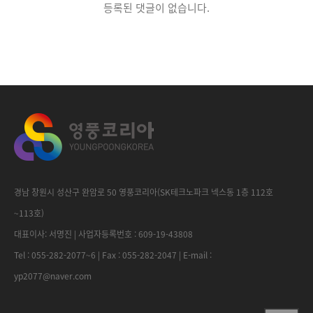
등록된 댓글이 없습니다.
경남 창원시 성산구 완암로 50 영풍코리아(SK테크노파크 넥스동 1층 112호
~113호)
대표이사: 서명진 | 사업자등록번호 : 609-19-43808
Tel : 055-282-2077~6 | Fax : 055-282-2047 | E-mail :
yp2077@naver.com