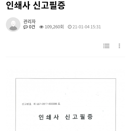
인쇄사 신고필증
관리자
0건
109,260회
21-01-04 15:31