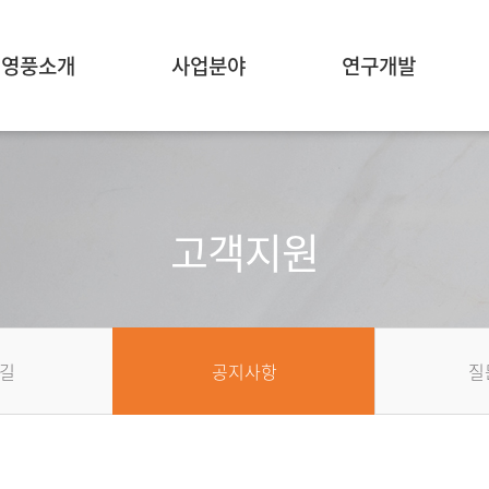
영풍소개
사업분야
연구개발
고객지원
길
공지사항
질