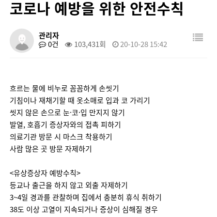
코로나 예방을 위한 안전수칙
관리자
0건
103,431회
20-10-28 15:42
흐르는 물에 비누로 꼼꼼하게 손씻기
기침이나 재채기할 때 옷소매로 입과 코 가리기
씻지 않은 손으로 눈·코·입 만지지 않기
발열, 호흡기 증상자와의 접촉 피하기
의료기관 방문 시 마스크 착용하기
사람 많은 곳 방문 자제하기
<유상증상자 예방수칙>
등교나 출근을 하지 않고 외출 자제하기
3~4일 경과를 관찰하며 집에서 충분히 휴식 취하기
38도 이상 고열이 지속되거나 증상이 심해질 경우