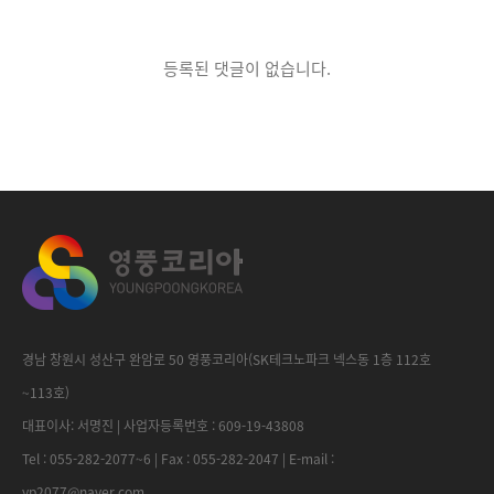
등록된 댓글이 없습니다.
경남 창원시 성산구 완암로 50 영풍코리아(SK테크노파크 넥스동 1층 112호
~113호)
대표이사: 서명진 | 사업자등록번호 : 609-19-43808
Tel : 055-282-2077~6 | Fax : 055-282-2047 | E-mail :
yp2077@naver.com