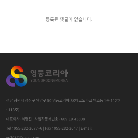
등록된 댓글이 없습니다.
경남 창원시 성산구 완암로 50 영풍코리아(SK테크노파크 넥스동 1층 112호
~113호)
대표이사: 서명진 | 사업자등록번호 : 609-19-43808
Tel : 055-282-2077~6 | Fax : 055-282-2047 | E-mail :
yp2077@naver.com