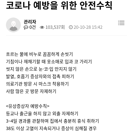
코로나 예방을 위한 안전수칙
관리자
0건
103,537회
20-10-28 15:42
흐르는 물에 비누로 꼼꼼하게 손씻기
기침이나 재채기할 때 옷소매로 입과 코 가리기
씻지 않은 손으로 눈·코·입 만지지 않기
발열, 호흡기 증상자와의 접촉 피하기
의료기관 방문 시 마스크 착용하기
사람 많은 곳 방문 자제하기
<유상증상자 예방수칙>
등교나 출근을 하지 않고 외출 자제하기
3~4일 경과를 관찰하며 집에서 충분히 휴식 취하기
38도 이상 고열이 지속되거나 증상이 심해질 경우