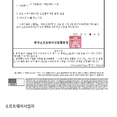
소프트웨어사업자