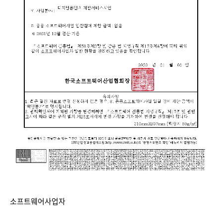
소프트웨어사업자