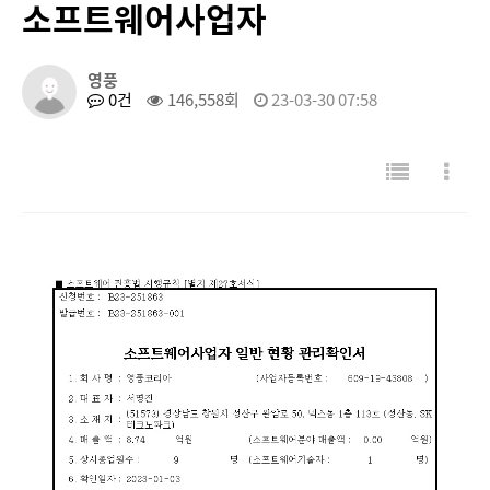
소프트웨어사업자
영풍
0건
146,558회
23-03-30 07:58