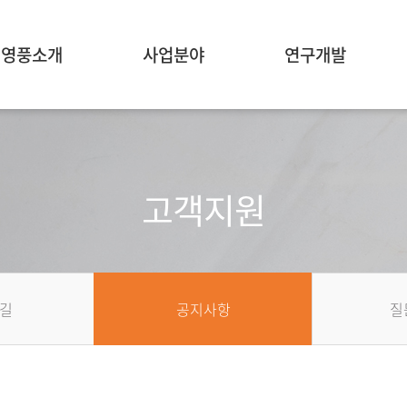
영풍소개
사업분야
연구개발
고객지원
길
공지사항
질