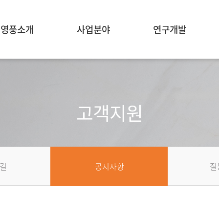
영풍소개
사업분야
연구개발
고객지원
길
공지사항
질