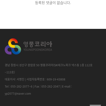
등록된 댓글이 없습니다.
경남 창원시 성산구 완암로 50 영풍코리아(SK테크노파크 넥스동 1층 112호
~113호)
대표이사: 서명진 | 사업자등록번호 : 609-19-43808
Tel : 055-282-2077~6 | Fax : 055-282-2047 | E-mail :
yp2077@naver.com