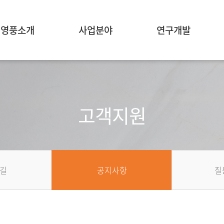
영풍소개
사업분야
연구개발
고객지원
길
공지사항
질