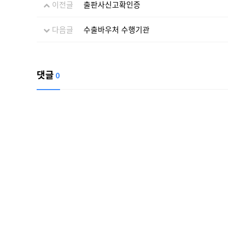
이전글
출판사신고확인증
다음글
수출바우처 수행기관
댓글
0