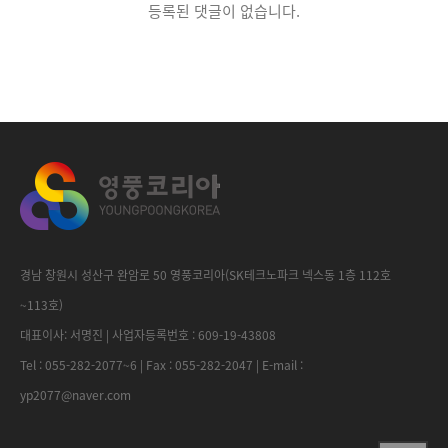
등록된 댓글이 없습니다.
경남 창원시 성산구 완암로 50 영풍코리아(SK테크노파크 넥스동 1층 112호
~113호)
대표이사: 서명진 | 사업자등록번호 : 609-19-43808
Tel : 055-282-2077~6 | Fax : 055-282-2047 | E-mail :
yp2077@naver.com