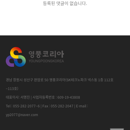
등록된 댓글이 없습니다.
경남 창원시 성산구 완암로 50 영풍코리아(SK테크노파크 넥스동 1층 112호
~113호)
대표이사: 서명진 | 사업자등록번호 : 609-19-43808
Tel : 055-282-2077~6 | Fax : 055-282-2047 | E-mail :
yp2077@naver.com